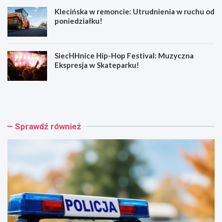
Klecińska w remoncie: Utrudnienia w ruchu od
poniedziałku!
SiecHHnice Hip-Hop Festival: Muzyczna
Ekspresja w Skateparku!
Z
T
ł
r
o
a
t
m
o
w
Sprawdź również
r
a
y
j
j
o
s
w
k
e
a
p
o
o
s
d
z
r
u
ó
s
ż