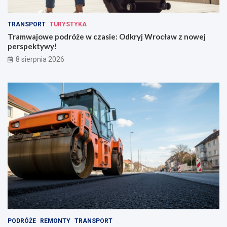
k
n
u
o
z
w
TRANSPORT
TURYSTYKA
k
e
Tramwajowe podróże w czasie: Odkryj Wrocław z nowej
r
j
perspektywy!
a
p
8 sierpnia 2026
d
e
z
r
i
s
o
p
n
e
y
k
m
t
p
y
l
w
e
y
c
!
a
k
i
e
m
PODRÓŻE
REMONTY
TRANSPORT