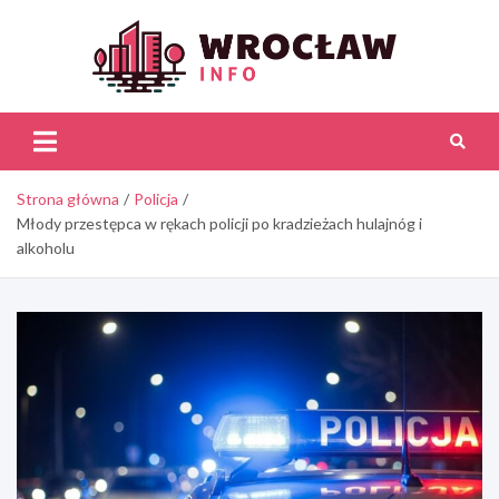
Skip
to
content
Wroc
Inf
Strona główna
Policja
Młody przestępca w rękach policji po kradzieżach hulajnóg i
alkoholu