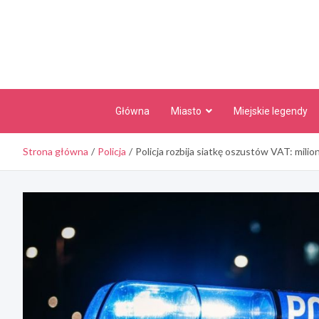
Skip
to
content
Główna
Miasto
Miejskie legendy
Strona główna
Policja
Policja rozbija siatkę oszustów VAT: mili