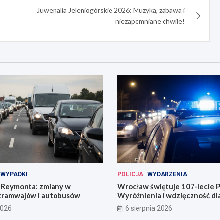
Juwenalia Jeleniogórskie 2026: Muzyka, zabawa i
niezapomniane chwile!
WYPADKI
POLICJA
WYDARZENIA
Reymonta: zmiany w
Wrocław świętuje 107-lecie Po
tramwajów i autobusów
Wyróżnienia i wdzięczność d
codzienności
2026
6 sierpnia 2026