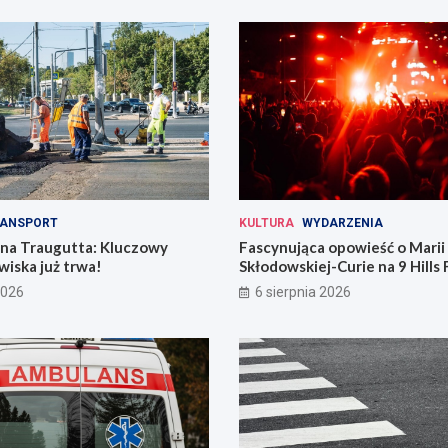
ANSPORT
KULTURA
WYDARZENIA
 na Traugutta: Kluczowy
Fascynująca opowieść o Marii
iska już trwa!
Skłodowskiej-Curie na 9 Hills 
2026
6 sierpnia 2026