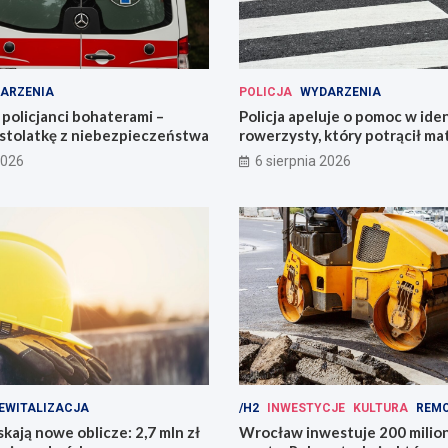
ARZENIA
POLICJA
WYDARZENIA
policjanci bohaterami –
Policja apeluje o pomoc w iden
astolatkę z niebezpieczeństwa
rowerzysty, który potrącił ma
2026
6 sierpnia 2026
EWITALIZACJA
/H2
INWESTYCJE
KULTURA
REM
kają nowe oblicze: 2,7 mln zł
Wrocław inwestuje 200 mili