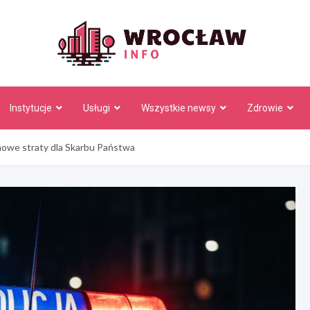
Wrocł
Instytucje
Usługi
Wszystkie newsy
Zdrowie
onowe straty dla Skarbu Państwa