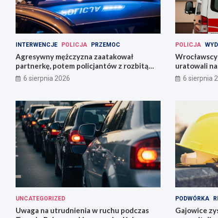
INTERWENCJE
POLICJA
PRZEMOC
POLICJA
WYD
Agresywny mężczyzna zaatakował
Wrocławscy 
partnerkę, potem policjantów z rozbitą
uratowali n
butelką
6 sierpnia 2026
6 sierpnia 
UNCATEGORIZED
PODWÓRKA
R
Uwaga na utrudnienia w ruchu podczas
Gajowice zys