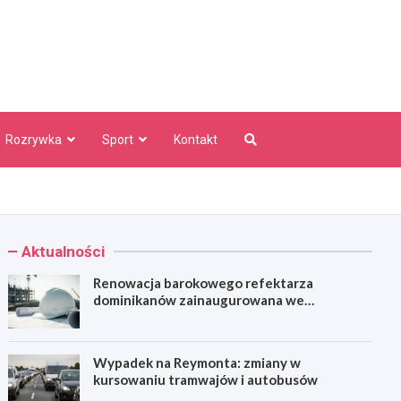
aw Info
Rozrywka
Sport
Kontakt
Aktualności
Renowacja barokowego refektarza
dominikanów zainaugurowana we
Wrocławiu
Wypadek na Reymonta: zmiany w
kursowaniu tramwajów i autobusów