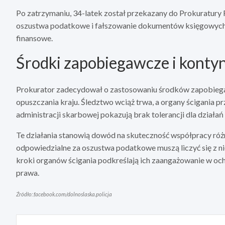
Po zatrzymaniu, 34-latek został przekazany do Prokuratury
oszustwa podatkowe i fałszowanie dokumentów księgowych. 
finansowe.
Środki zapobiegawcze i konty
Prokurator zadecydował o zastosowaniu środków zapobiega
opuszczania kraju. Śledztwo wciąż trwa, a organy ścigania pr
administracji skarbowej pokazują brak tolerancji dla dział
Te działania stanowią dowód na skuteczność współpracy róż
odpowiedzialne za oszustwa podatkowe muszą liczyć się z 
kroki organów ścigania podkreślają ich zaangażowanie w och
prawa.
Źródło: facebook.com/dolnoslaska.policja
Nawigacja