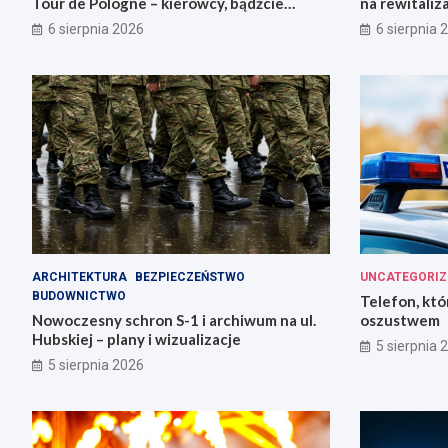
Tour de Pologne – kierowcy, bądźcie
na rewitaliz
przygotowani!
6 sierpnia 2026
6 sierpnia 
ARCHITEKTURA
BEZPIECZEŃSTWO
UNCATEGORIZ
BUDOWNICTWO
Telefon, któ
Nowoczesny schron S-1 i archiwum na ul.
oszustwem
Hubskiej – plany i wizualizacje
5 sierpnia 
5 sierpnia 2026