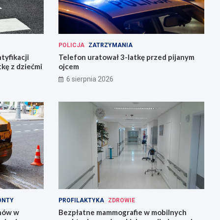
POLICJA
ZATRZYMANIA
tyfikacji
Telefon uratował 3-latkę przed pijanym
tkę z dziećmi
ojcem
6 sierpnia 2026
ONTY
PROFILAKTYKA
ZDROWIE
onów w
Bezpłatne mammografie w mobilnych