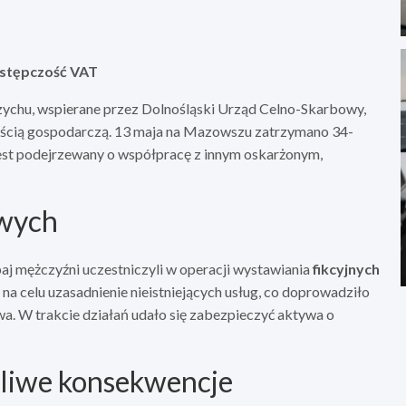
zestępczość VAT
ychu, wspierane przez Dolnośląski Urząd Celno-Skarbowy,
ością gospodarczą. 13 maja na Mazowszu zatrzymano 34-
est podejrzewany o współpracę z innym oskarżonym,
owych
aj mężczyźni uczestniczyli w operacji wystawiania
fikcyjnych
a celu uzasadnienie nieistniejących usług, co doprowadziło
wa. W trakcie działań udało się zabezpieczyć aktywa o
żliwe konsekwencje