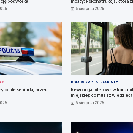
ację podwórka
mosty: Rekonstrukcja, która z
miasto!
2026
5 sierpnia 2026
ED
KOMUNIKACJA
REMONTY
ry ocalił seniorkę przed
Rewolucja biletowa w komunik
miejskiej: co musisz wiedzieć!
2026
5 sierpnia 2026