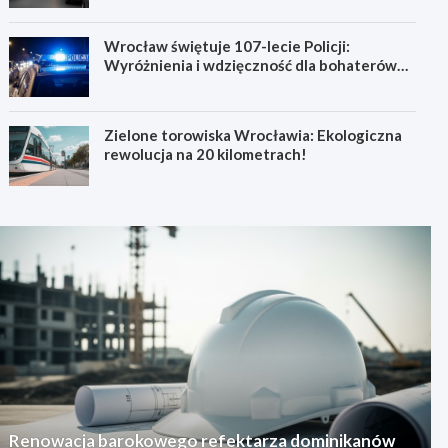
Wrocław świętuje 107-lecie Policji:
Wyróżnienia i wdzięczność dla bohaterów
codzienności
Zielone torowiska Wrocławia: Ekologiczna
rewolucja na 20 kilometrach!
Renowacja barokowego refektarza dominikanów