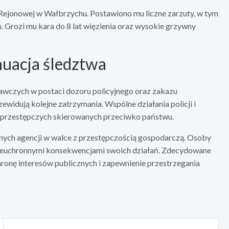
 Rejonowej w Wałbrzychu. Postawiono mu liczne zarzuty, w tym
Grozi mu kara do 8 lat więzienia oraz wysokie grzywny
nuacja śledztwa
wczych w postaci dozoru policyjnego oraz zakazu
zewidują kolejne zatrzymania. Wspólne działania policji i
ań przestępczych skierowanych przeciwko państwu.
nych agencji w walce z przestępczością gospodarczą. Osoby
nieuchronnymi konsekwencjami swoich działań. Zdecydowane
ronę interesów publicznych i zapewnienie przestrzegania