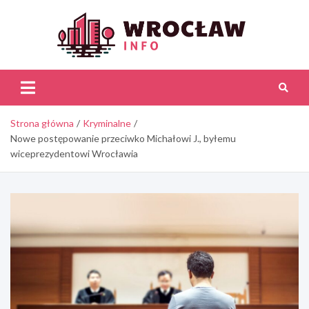
Skip
to
content
Wroc
Inf
Strona główna
Kryminalne
Nowe postępowanie przeciwko Michałowi J., byłemu
wiceprezydentowi Wrocławia