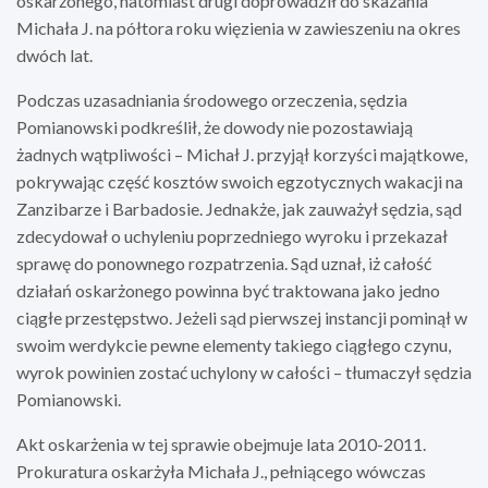
oskarżonego, natomiast drugi doprowadził do skazania
Michała J. na półtora roku więzienia w zawieszeniu na okres
dwóch lat.
Podczas uzasadniania środowego orzeczenia, sędzia
Pomianowski podkreślił, że dowody nie pozostawiają
żadnych wątpliwości – Michał J. przyjął korzyści majątkowe,
pokrywając część kosztów swoich egzotycznych wakacji na
Zanzibarze i Barbadosie. Jednakże, jak zauważył sędzia, sąd
zdecydował o uchyleniu poprzedniego wyroku i przekazał
sprawę do ponownego rozpatrzenia. Sąd uznał, iż całość
działań oskarżonego powinna być traktowana jako jedno
ciągłe przestępstwo. Jeżeli sąd pierwszej instancji pominął w
swoim werdykcie pewne elementy takiego ciągłego czynu,
wyrok powinien zostać uchylony w całości – tłumaczył sędzia
Pomianowski.
Akt oskarżenia w tej sprawie obejmuje lata 2010-2011.
Prokuratura oskarżyła Michała J., pełniącego wówczas