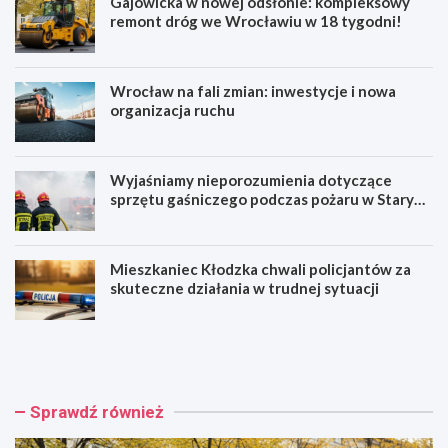
Gajowicka w nowej odsłonie: kompleksowy
remont dróg we Wrocławiu w 18 tygodni!
Wrocław na fali zmian: inwestycje i nowa
organizacja ruchu
Wyjaśniamy nieporozumienia dotyczące
sprzętu gaśniczego podczas pożaru w Starym
Zamku
Mieszkaniec Kłodzka chwali policjantów za
skuteczne działania w trudnej sytuacji
G
W
a
r
j
o
o
c
w
ł
Sprawdź również
i
a
c
w