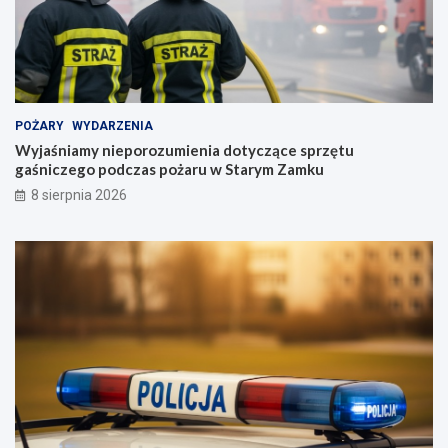
u
w
1
8
t
y
POŻARY
WYDARZENIA
g
Wyjaśniamy nieporozumienia dotyczące sprzętu
o
gaśniczego podczas pożaru w Starym Zamku
d
n
8 sierpnia 2026
i
!