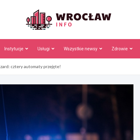
Wrocł
Instytucje
Usługi
Wszystkie newsy
Zdrowie
azard: cztery automaty przejęte!