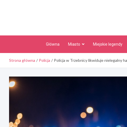
Skip
to
content
Główna
Miasto
Miejskie legendy
Strona główna
Policja
Policja w Trzebnicy likwiduje nielegalny h