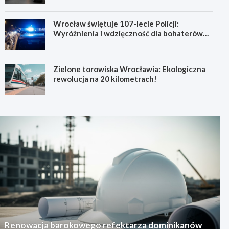
Wrocław świętuje 107-lecie Policji:
Wyróżnienia i wdzięczność dla bohaterów
codzienności
Zielone torowiska Wrocławia: Ekologiczna
rewolucja na 20 kilometrach!
Renowacja barokowego refektarza dominikanów