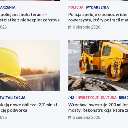
ARZENIA
POLICJA
WYDARZENIA
policjanci bohaterami –
Policja apeluje o pomoc w iden
astolatkę z niebezpieczeństwa
rowerzysty, który potrącił ma
2026
6 sierpnia 2026
EWITALIZACJA
/H2
INWESTYCJE
KULTURA
REM
kają nowe oblicze: 2,7 mln zł
Wrocław inwestuje 200 mili
ację podwórka
mosty: Rekonstrukcja, która z
miasto!
2026
5 sierpnia 2026