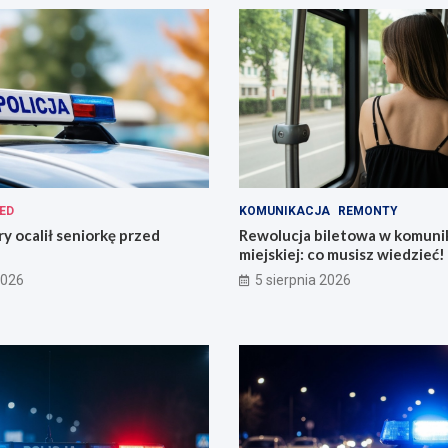
ED
KOMUNIKACJA
REMONTY
ry ocalił seniorkę przed
Rewolucja biletowa w komunik
miejskiej: co musisz wiedzieć!
2026
5 sierpnia 2026