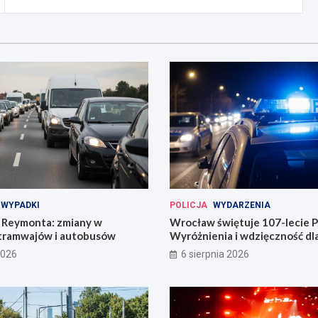
WYPADKI
POLICJA
WYDARZENIA
Reymonta: zmiany w
Wrocław świętuje 107-lecie Po
tramwajów i autobusów
Wyróżnienia i wdzięczność d
codzienności
2026
6 sierpnia 2026