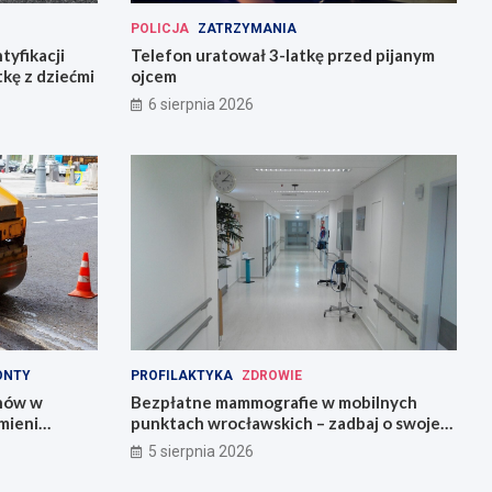
POLICJA
ZATRZYMANIA
tyfikacji
Telefon uratował 3-latkę przed pijanym
tkę z dziećmi
ojcem
6 sierpnia 2026
ONTY
PROFILAKTYKA
ZDROWIE
onów w
Bezpłatne mammografie w mobilnych
mieni
punktach wrocławskich – zadbaj o swoje
zdrowie!
5 sierpnia 2026