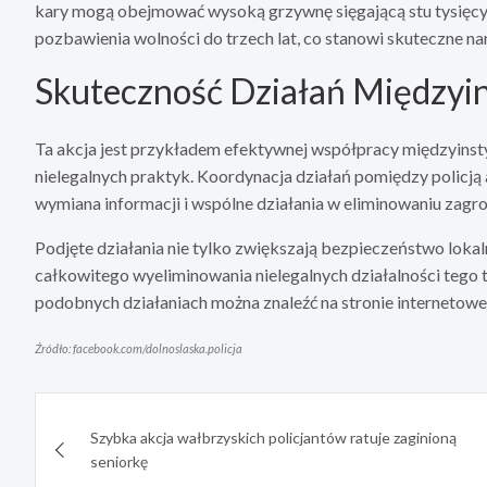
kary mogą obejmować wysoką grzywnę sięgającą stu tysięcy z
pozbawienia wolności do trzech lat, co stanowi skuteczne
Skuteczność Działań Międzyi
Ta akcja jest przykładem efektywnej współpracy międzyinsty
nielegalnych praktyk. Koordynacja działań pomiędzy policj
wymiana informacji i wspólne działania w eliminowaniu zagr
Podjęte działania nie tylko zwiększają bezpieczeństwo lokaln
całkowitego wyeliminowania nielegalnych działalności tego t
podobnych działaniach można znaleźć na stronie internetowe
Źródło: facebook.com/dolnoslaska.policja
Nawigacja
Szybka akcja wałbrzyskich policjantów ratuje zaginioną
wpisu
seniorkę