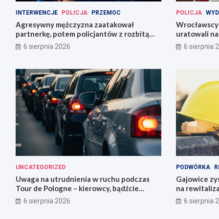
INTERWENCJE
POLICJA
PRZEMOC
POLICJA
WYD
Agresywny mężczyzna zaatakował
Wrocławscy 
partnerkę, potem policjantów z rozbitą
uratowali n
butelką
6 sierpnia 2026
6 sierpnia 
UNCATEGORIZED
PODWÓRKA
R
Uwaga na utrudnienia w ruchu podczas
Gajowice zys
Tour de Pologne – kierowcy, bądźcie
na rewitaliz
przygotowani!
6 sierpnia 2026
6 sierpnia 