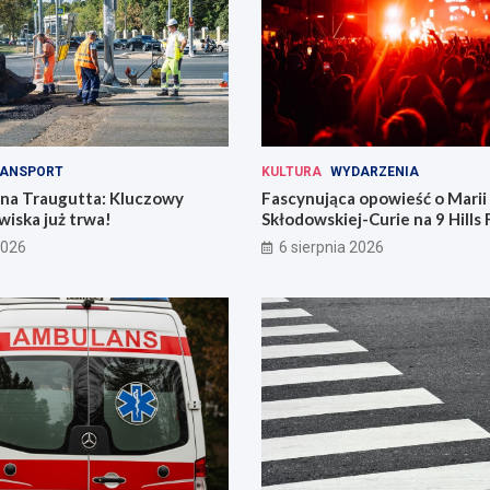
ANSPORT
KULTURA
WYDARZENIA
 na Traugutta: Kluczowy
Fascynująca opowieść o Marii
iska już trwa!
Skłodowskiej-Curie na 9 Hills 
2026
6 sierpnia 2026