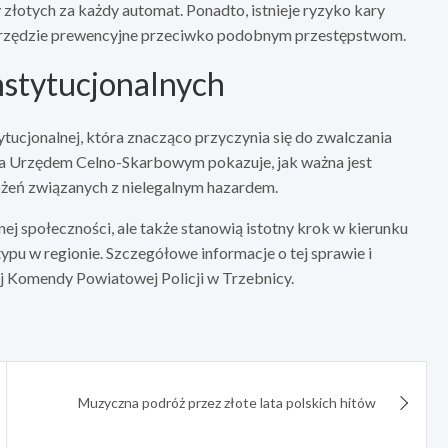
łotych za każdy automat. Ponadto, istnieje ryzyko kary
 narzędzie prewencyjne przeciwko podobnym przestępstwom.
nstytucjonalnych
tucjonalnej, która znacząco przyczynia się do zwalczania
ą a Urzędem Celno-Skarbowym pokazuje, jak ważna jest
ożeń związanych z nielegalnym hazardem.
ej społeczności, ale także stanowią istotny krok w kierunku
ypu w regionie. Szczegółowe informacje o tej sprawie i
j Komendy Powiatowej Policji w Trzebnicy.
Muzyczna podróż przez złote lata polskich hitów