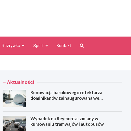
aw Info
Rozrywka
Sport
Kontakt
Aktualności
Renowacja barokowego refektarza
dominikanów zainaugurowana we
Wrocławiu
Wypadek na Reymonta: zmiany w
kursowaniu tramwajów i autobusów