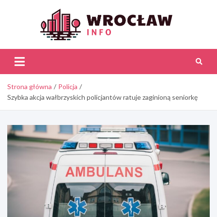
Skip
to
content
Wroc
Inf
Strona główna
Policja
Szybka akcja wałbrzyskich policjantów ratuje zaginioną seniorkę