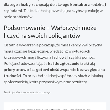
dlatego służby zachęcają do stałego kontaktu z rodziną i
sąsiadami
. Takie działania pozwalają na szybszą reakcję w
razie problemów.
Podsumowanie – Wałbrzych może
liczyć na swoich policjantów
Ostatnie wydarzenie pokazuje, że mieszkańcy Wałbrzycha
mogą czuć się bezpiecznie, wiedząc, iż w sytuacjach
kryzysowych mogą liczyć na fachową i szybką pomoc.
Policjanci udowadniają, że
każde zgłoszenie traktują
priorytetowo i są gotowi nieść wsparcie bez względu na
trudności
. To przykład solidnej współpracy służb z lokalną
społecznością, która przynosi wymierne rezultaty.
Źródło: facebook.com/dolnoslaska.policja
Nawigacja
Kolejowe inwestycje we Wrocławiu: współpraca dla