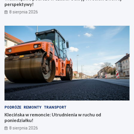
r
j
perspektywy!
a
p
8 sierpnia 2026
d
e
z
r
i
s
o
p
n
e
y
k
m
t
p
y
l
w
e
y
c
!
a
k
i
e
m
PODRÓŻE
REMONTY
TRANSPORT
Klecińska w remoncie: Utrudnienia w ruchu od
poniedziałku!
8 sierpnia 2026