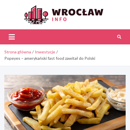
Skip
to
content
Wroc
Inf
Strona główna
Inwestycje
Popeyes – amerykański fast food zawitał do Polski