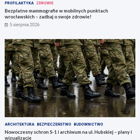
r
c
PROFILAKTYKA
ZDROWIE
u
ł
Bezpłatne mammografie w mobilnych punktach
k
a
wrocławskich – zadbaj o swoje zdrowie!
c
w
5 sierpnia 2026
j
s
a
k
,
i
k
c
t
h
ó
–
r
z
a
a
z
d
m
b
i
a
e
j
n
o
i
s
m
w
i
o
a
j
ARCHITEKTURA
BEZPIECZEŃSTWO
BUDOWNICTWO
s
e
Nowoczesny schron S-1 i archiwum na ul. Hubskiej – plany i
t
z
wizualizacje
o
d