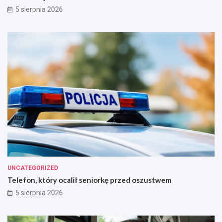
!
r
5 sierpnia 2026
o
w
i
e
!
UNCATEGORIZED
Telefon, który ocalił seniorkę przed oszustwem
5 sierpnia 2026