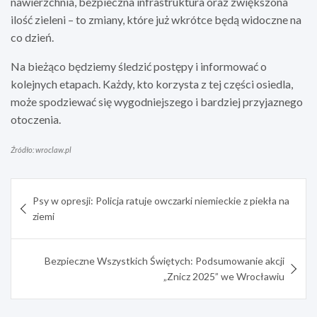
nawierzchnia, bezpieczna infrastruktura oraz zwiększona
ilość zieleni – to zmiany, które już wkrótce będą widoczne na
co dzień.
Na bieżąco będziemy śledzić postępy i informować o
kolejnych etapach. Każdy, kto korzysta z tej części osiedla,
może spodziewać się wygodniejszego i bardziej przyjaznego
otoczenia.
Źródło: wroclaw.pl
Nawigacja
Psy w opresji: Policja ratuje owczarki niemieckie z piekła na
wpisu
ziemi
Bezpieczne Wszystkich Świętych: Podsumowanie akcji
„Znicz 2025” we Wrocławiu