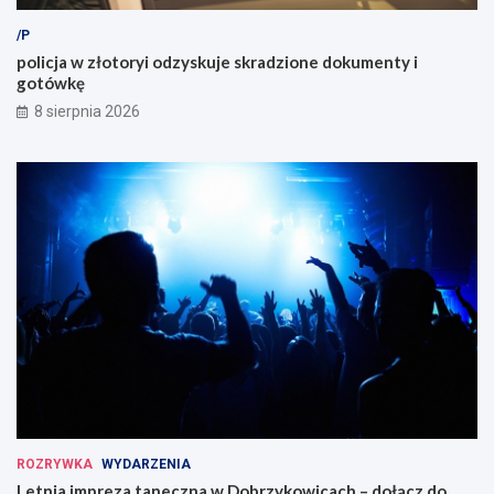
/P
policja w złotoryi odzyskuje skradzione dokumenty i
gotówkę
8 sierpnia 2026
ROZRYWKA
WYDARZENIA
Letnia impreza taneczna w Dobrzykowicach – dołącz do