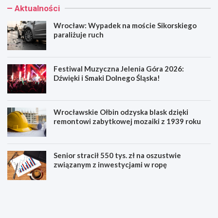
Aktualności
Wrocław: Wypadek na moście Sikorskiego
paraliżuje ruch
Festiwal Muzyczna Jelenia Góra 2026:
Dźwięki i Smaki Dolnego Śląska!
Wrocławskie Ołbin odzyska blask dzięki
remontowi zabytkowej mozaiki z 1939 roku
Senior stracił 550 tys. zł na oszustwie
związanym z inwestycjami w ropę
W
F
r
e
o
s
c
t
ł
i