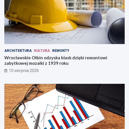
Ś
l
ą
s
k
a
!
ARCHITEKTURA
KULTURA
REMONTY
Wrocławskie Ołbin odzyska blask dzięki remontowi
zabytkowej mozaiki z 1939 roku
10 sierpnia 2026