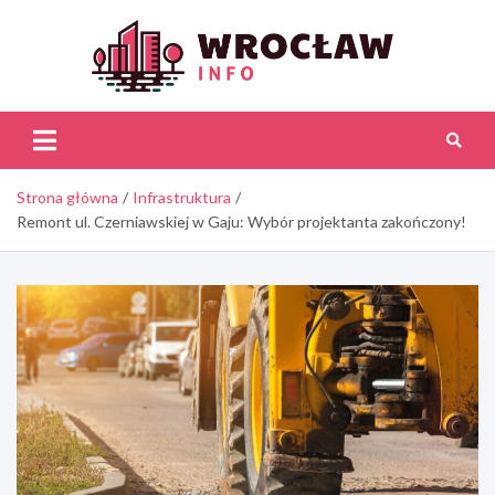
Skip
to
content
Wroc
Inf
Strona główna
Infrastruktura
Remont ul. Czerniawskiej w Gaju: Wybór projektanta zakończony!