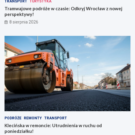
TRANSPORT
TURYSTYKA
k
e
Tramwajowe podróże w czasie: Odkryj Wrocław z nowej
r
j
perspektywy!
a
p
8 sierpnia 2026
d
e
z
r
i
s
o
p
n
e
y
k
m
t
p
y
l
w
e
y
c
!
a
k
i
e
m
PODRÓŻE
REMONTY
TRANSPORT
Klecińska w remoncie: Utrudnienia w ruchu od
poniedziałku!