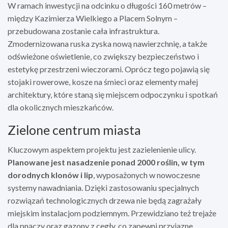
W ramach inwestycji na odcinku o długości 160 metrów –
między Kazimierza Wielkiego a Placem Solnym –
przebudowana zostanie cała infrastruktura.
Zmodernizowana ruska zyska nową nawierzchnię, a także
odświeżone oświetlenie, co zwiększy bezpieczeństwo i
estetykę przestrzeni wieczorami. Oprócz tego pojawią się
stojaki rowerowe, kosze na śmieci oraz elementy małej
architektury, które staną się miejscem odpoczynku i spotkań
dla okolicznych mieszkańców.
Zielone centrum miasta
Kluczowym aspektem projektu jest zazielenienie ulicy.
Planowane jest nasadzenie ponad 2000 roślin, w tym
dorodnych klonów i lip
, wyposażonych w nowoczesne
systemy nawadniania. Dzięki zastosowaniu specjalnych
rozwiązań technologicznych drzewa nie będą zagrażały
miejskim instalacjom podziemnym. Przewidziano też trejaże
dla pnączy oraz gazony z cegły, co zapewni przyjazne