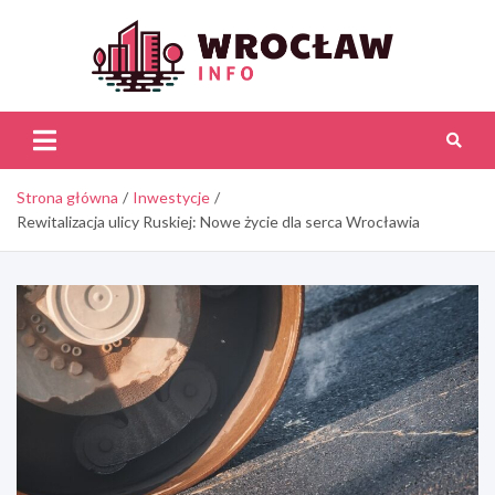
Skip
to
content
Wroc
Inf
Strona główna
Inwestycje
Rewitalizacja ulicy Ruskiej: Nowe życie dla serca Wrocławia