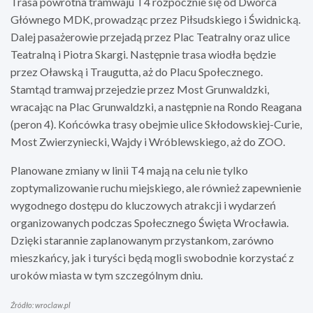
Trasa powrotna tramwaju T4 rozpocznie się od Dworca
Głównego MDK, prowadząc przez Piłsudskiego i Świdnicką.
Dalej pasażerowie przejadą przez Plac Teatralny oraz ulice
Teatralną i Piotra Skargi. Następnie trasa wiodła będzie
przez Oławską i Traugutta, aż do Placu Społecznego.
Stamtąd tramwaj przejedzie przez Most Grunwaldzki,
wracając na Plac Grunwaldzki, a następnie na Rondo Reagana
(peron 4). Końcówka trasy obejmie ulice Skłodowskiej-Curie,
Most Zwierzyniecki, Wajdy i Wróblewskiego, aż do ZOO.
Planowane zmiany w linii T4 mają na celu nie tylko
zoptymalizowanie ruchu miejskiego, ale również zapewnienie
wygodnego dostępu do kluczowych atrakcji i wydarzeń
organizowanych podczas Społecznego Święta Wrocławia.
Dzięki starannie zaplanowanym przystankom, zarówno
mieszkańcy, jak i turyści będą mogli swobodnie korzystać z
uroków miasta w tym szczególnym dniu.
Źródło: wroclaw.pl