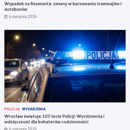
i
ó
Wypadek na Reymonta: zmiany w kursowaniu tramwajów i
n
w
autobusów
a
i
6 sierpnia 2026
u
a
g
u
u
t
r
o
o
b
w
u
a
s
n
ó
a
w
w
e
W
r
o
c
ł
a
POLICJA
WYDARZENIA
w
Wrocław świętuje 107-lecie Policji: Wyróżnienia i
i
wdzięczność dla bohaterów codzienności
u
6 sierpnia 2026