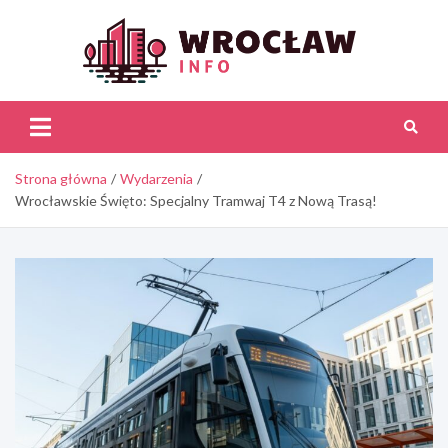
Skip
to
content
Wroc
Inf
Strona główna
Wydarzenia
Wrocławskie Święto: Specjalny Tramwaj T4 z Nową Trasą!