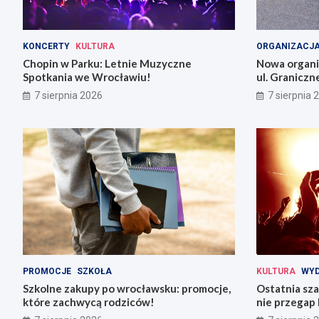
KONCERTY
KULTURA
ORGANIZACJA
Chopin w Parku: Letnie Muzyczne
Nowa organiz
Spotkania we Wrocławiu!
ul. Graniczn
7 sierpnia 2026
7 sierpnia 
PROMOCJE
SZKOŁA
KULTURA
WYD
Szkolne zakupy po wrocławsku: promocje,
Ostatnia sza
które zachwycą rodziców!
nie przegap 