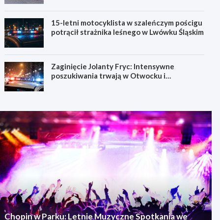
15-letni motocyklista w szaleńczym pościgu
potrącił strażnika leśnego w Lwówku Śląskim
Zaginięcie Jolanty Fryc: Intensywne
poszukiwania trwają w Otwocku i
Wrocławiu
Chopin w Parku: Letnie Muzyczne Spotkania we