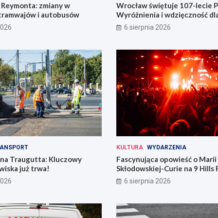
Reymonta: zmiany w
Wrocław świętuje 107-lecie Po
tramwajów i autobusów
Wyróżnienia i wdzięczność d
codzienności
2026
6 sierpnia 2026
ANSPORT
KULTURA
WYDARZENIA
 na Traugutta: Kluczowy
Fascynująca opowieść o Marii
iska już trwa!
Skłodowskiej-Curie na 9 Hills 
2026
6 sierpnia 2026