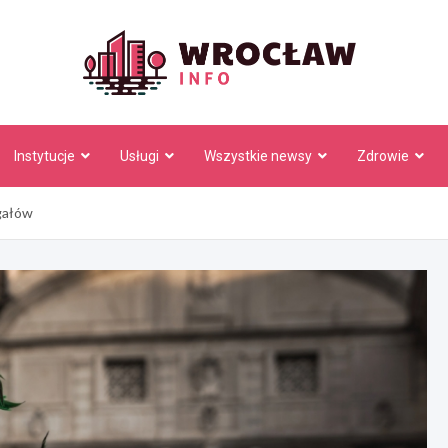
Wrocł
Instytucje
Usługi
Wszystkie newsy
Zdrowie
gałów