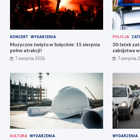
KONCERT
WYDARZENIA
POLICJA
ZAT
Muzyczne święto w Sulęcinie: 15 sierpnia
30-latek zat
pełne atrakcji!
zabójstwa w
7 sierpnia 2026
7 sierpnia 
KULTURA
WYDARZENIA
WYDARZENIA