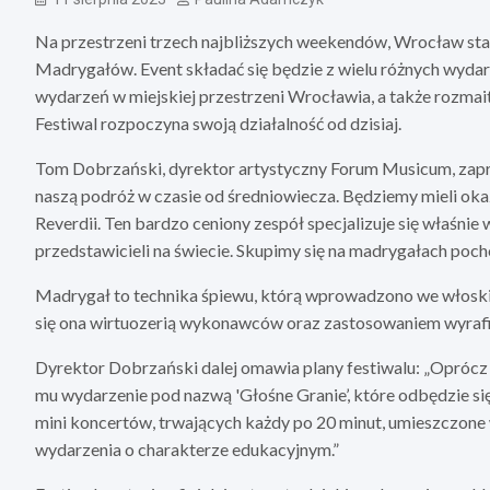
Na przestrzeni trzech najbliższych weekendów, Wrocław sta
Madrygałów. Event składać się będzie z wielu różnych wyda
wydarzeń w miejskiej przestrzeni Wrocławia, a także rozma
Festiwal rozpoczyna swoją działalność od dzisiaj.
Tom Dobrzański, dyrektor artystyczny Forum Musicum, zapr
naszą podróż w czasie od średniowiecza. Będziemy mieli ok
Reverdii. Ten bardzo ceniony zespół specjalizuje się właśnie
przedstawicieli na świecie. Skupimy się na madrygałach poch
Madrygał to technika śpiewu, którą wprowadzono we włoskie
się ona wirtuozerią wykonawców oraz zastosowaniem wyraf
Dyrektor Dobrzański dalej omawia plany festiwalu: „Oprócz
mu wydarzenie pod nazwą 'Głośne Granie’, które odbędzie się 
mini koncertów, trwających każdy po 20 minut, umieszczone 
wydarzenia o charakterze edukacyjnym.”