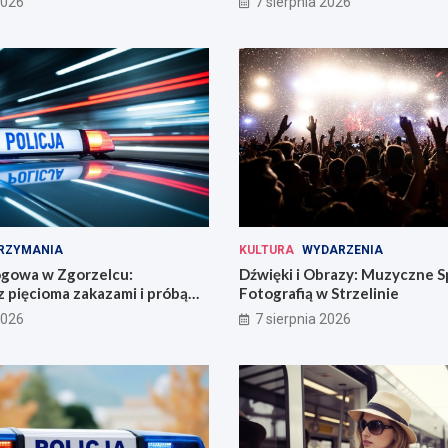
2026
7 sierpnia 2026
RZYMANIA
KULTURA
WYDARZENIA
ogowa w Zgorzelcu:
Dźwięki i Obrazy: Muzyczne S
 pięcioma zakazami i próbą
Fotografią w Strzelinie
2026
7 sierpnia 2026