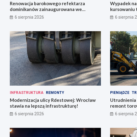
Renowacja barokowego refektarza
Wypadek na 
dominikanów zainaugurowana we
kursowaniu 
Wrocławiu
6 sierpnia 2026
6 sierpnia 
INFRASTRUKTURA
REMONTY
PIENIĄDZE
TR
Modernizacja ulicy Rdestowej: Wrocław
Utrudnienia
stawia na lepszą infrastrukturę!
remont torow
6 sierpnia 2026
6 sierpnia 