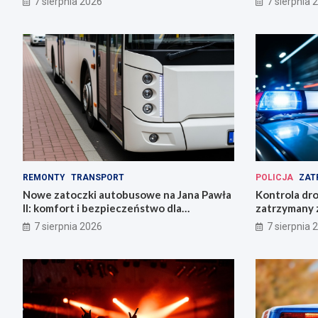
7 sierpnia 2026
7 sierpnia 
REMONTY
TRANSPORT
POLICJA
ZAT
Nowe zatoczki autobusowe na Jana Pawła
Kontrola dr
II: komfort i bezpieczeństwo dla
zatrzymany z
mieszkańców!
ucieczki
7 sierpnia 2026
7 sierpnia 