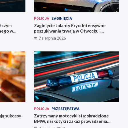
POLICJA
ZAGINIĘCIA
eńczym
Zaginięcie Jolanty Fryc: Intensywne
śnego w
poszukiwania trwają w Otwocku i
Wrocławiu
7 sierpnia 2026
POLICJA
PRZESTĘPSTWA
ują sukcesy
Zatrzymany motocyklista: skradzione
BMW, narkotyki i zakaz prowadzenia
pojazdów