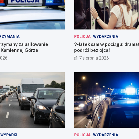
RZYMANIA
POLICJA
WYDARZENIA
rzymany za usiłowanie
9-latek sam w pociągu: drama
 Kamiennej Górze
podróż bez ojca!
2026
7 sierpnia 2026
WYPADKI
POLICJA
WYDARZENIA