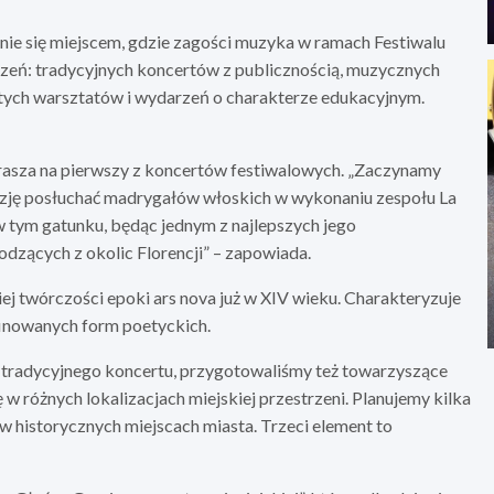
nie się miejscem, gdzie zagości muzyka w ramach Festiwalu
rzeń: tradycyjnych koncertów z publicznością, muzycznych
itych warsztatów i wydarzeń o charakterze edukacyjnym.
asza na pierwszy z koncertów festiwalowych. „Zaczynamy
azję posłuchać madrygałów włoskich w wykonaniu zespołu La
 w tym gatunku, będąc jednym z najlepszych jego
odzących z okolic Florencji” – zapowiada.
j twórczości epoki ars nova już w XIV wieku. Charakteryzuje
inowanych form poetyckich.
 tradycyjnego koncertu, przygotowaliśmy też towarzyszące
w różnych lokalizacjach miejskiej przestrzeni. Planujemy kilka
w historycznych miejscach miasta. Trzeci element to