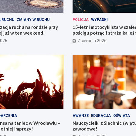
 RUCHU
ZMIANY W RUCHU
POLICJA
WYPADKI
acja ruchu na rondzie przy
15-letni motocyklista w szal
ej już w ten weekend!
pościgu potrącił strażnika le
Lwówku Śląskim
2026
7 sierpnia 2026
ARZENIA
AWANSE
EDUKACJA
OŚWIATA
nsa na taniec w Wrocławiu –
Nauczycielki z Siechnic święt
letniej imprezy!
zawodowe!