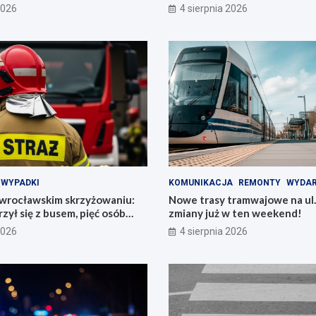
im
autobusowych!
2026
4 sierpnia 2026
WYPADKI
KOMUNIKACJA
REMONTY
WYDAR
 wrocławskim skrzyżowaniu:
Nowe trasy tramwajowe na ul.
zył się z busem, pięć osób
zmiany już w ten weekend!
2026
4 sierpnia 2026