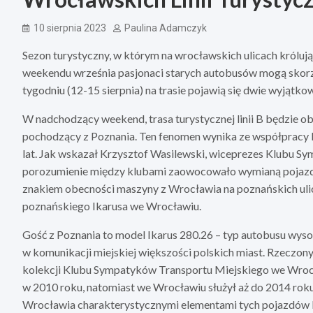
10 sierpnia 2023
Paulina Adamczyk
Sezon turystyczny, w którym na wrocławskich ulicach króluj
weekendu września pasjonaci starych autobusów mogą skorz
tygodniu (12-15 sierpnia) na trasie pojawią się dwie wyjątk
W nadchodzący weekend, trasa turystycznej linii B będzie 
pochodzący z Poznania. Ten fenomen wynika ze współpracy 
lat. Jak wskazał Krzysztof Wasilewski, wiceprezes Klubu S
porozumienie między klubami zaowocowało wymianą pojazdó
znakiem obecności maszyny z Wrocławia na poznańskich ulic
poznańskiego Ikarusa we Wrocławiu.
Gość z Poznania to model Ikarus 280.26 – typ autobusu wy
w komunikacji miejskiej większości polskich miast. Rzeczony 
kolekcji Klubu Sympatyków Transportu Miejskiego we Wrocł
w 2010 roku, natomiast we Wrocławiu służył aż do 2014 rok
Wrocławia charakterystycznymi elementami tych pojazdów by