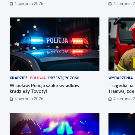
Grabiszyńsk
4 sierpnia 2026
4 sierpnia 
KRADZIEŻ
POLICJA
PRZESTĘPCZOŚĆ
WYDARZENIA
Wrocław: Policja szuka świadków
Tragedia na
kradzieży Toyoty!
tramwaj zder
rannych
4 sierpnia 2026
4 sierpnia 