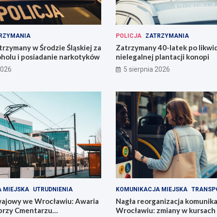
RZYMANIA
POLICJA
ZATRZYMANIA
trzymany w Środzie Śląskiej za
Zatrzymany 40-latek po likwid
oholu i posiadanie narkotyków
nielegalnej plantacji konopi
2026
5 sierpnia 2026
 MIEJSKA
UTRUDNIENIA
KOMUNIKACJA MIEJSKA
TRANSP
ajowy we Wrocławiu: Awaria
Nagła reorganizacja komunika
przy Cmentarzu
Wrocławiu: zmiany w kursach l