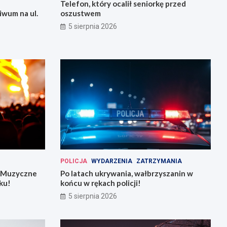
Telefon, który ocalił seniorkę przed
iwum na ul.
oszustwem
5 sierpnia 2026
POLICJA
WYDARZENIA
ZATRZYMANIA
: Muzyczne
Po latach ukrywania, wałbrzyszanin w
ku!
końcu w rękach policji!
5 sierpnia 2026