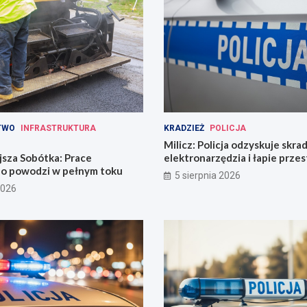
TWO
INFRASTRUKTURA
KRADZIEŻ
POLICJA
Milicz: Policja odzyskuje skra
jsza Sobótka: Prace
elektronarzędzia i łapie prze
o powodzi w pełnym toku
narkotykami
5 sierpnia 2026
2026