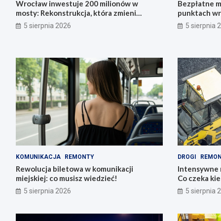
Wrocław inwestuje 200 milionów w
Bezpłatne m
mosty: Rekonstrukcja, która zmieni
punktach wr
miasto!
zdrowie!
5 sierpnia 2026
5 sierpnia 
KOMUNIKACJA
REMONTY
DROGI
REMO
Rewolucja biletowa w komunikacji
Intensywne 
miejskiej: co musisz wiedzieć!
Co czeka ki
5 sierpnia 2026
5 sierpnia 