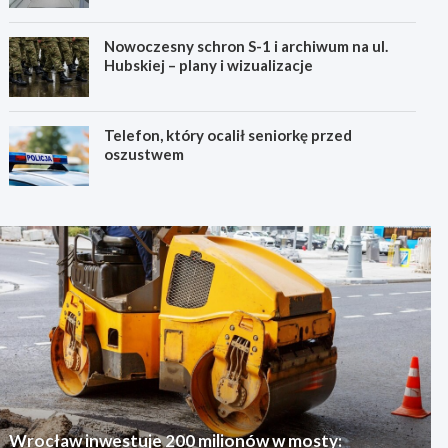
Nowoczesny schron S-1 i archiwum na ul.
Hubskiej – plany i wizualizacje
Telefon, który ocalił seniorkę przed
oszustwem
Wrocław inwestuje 200 milionów w mosty: