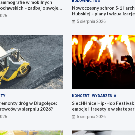
BUDOWNICTWO
ammografie w mobilnych
ocławskich – zadbaj o swoje
Nowoczesny schron S-1 i arch
Hubskiej – plany i wizualizacje
2026
5 sierpnia 2026
NTY
KONCERT
WYDARZENIA
remonty dróg w Długołęce:
SiecHHnice Hip-Hop Festival
erowców w sierpniu 2026?
emocje i freestyle w skatepar
2026
5 sierpnia 2026