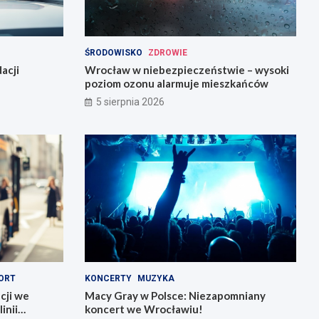
ŚRODOWISKO
ZDROWIE
acji
Wrocław w niebezpieczeństwie – wysoki
poziom ozonu alarmuje mieszkańców
5 sierpnia 2026
ORT
KONCERTY
MUZYKA
cji we
Macy Gray w Polsce: Niezapomniany
inii
koncert we Wrocławiu!