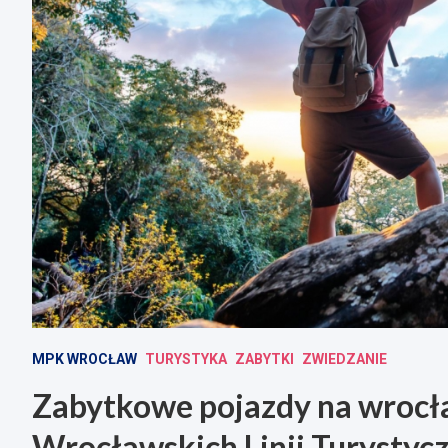
MPK WROCŁAW
TURYSTYKA
ZABYTKI
ZWIEDZANIE
Zabytkowe pojazdy na wrocła
Wrocławskich Linii Turystyc