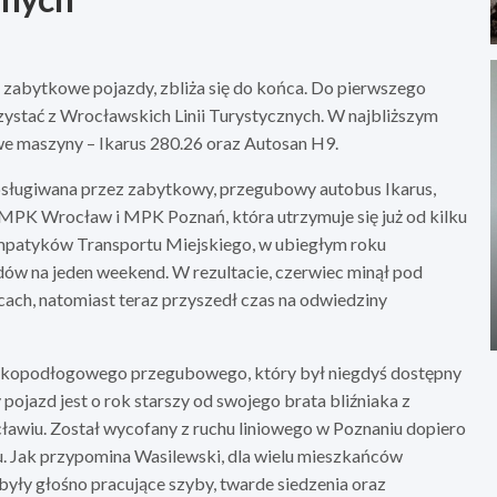
ą zabytkowe pojazdy, zbliża się do końca. Do pierwszego
ystać z Wrocławskich Linii Turystycznych. W najbliższym
owe maszyny – Ikarus 280.26 oraz Autosan H9.
obsługiwana przez zabytkowy, przegubowy autobus Ikarus,
MPK Wrocław i MPK Poznań, która utrzymuje się już od kilku
ympatyków Transportu Miejskiego, w ubiegłym roku
w na jeden weekend. W rezultacie, czerwiec minął pod
ach, natomiast teraz przyszedł czas na odwiedziny
sokopodłogowego przegubowego, który był niegdyś dostępny
pojazd jest o rok starszy od swojego brata bliźniaka z
awiu. Został wycofany z ruchu liniowego w Poznaniu dopiero
u. Jak przypomina Wasilewski, dla wielu mieszkańców
ły głośno pracujące szyby, twarde siedzenia oraz