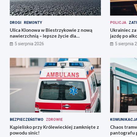
DROGI
REMONTY
POLICJA
ZAT
Ulica Klonowa w Biestrzykowie z nową
Ukrainiec za
nawierzchnią – lepsze życie dla
jazdę po alk
mieszkańców!
5 sierpnia 2026
5 sierpnia 
BEZPIECZEŃSTWO
ZDROWIE
KOMUNIKACJA
Kąpielisko przy Królewieckiej zamknięte z
Chaos tramw
powodu sinic!
pantografu 