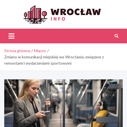
Skip
to
content
Wroc
Inf
Strona główna
Miasto
Zmiany w komunikacji miejskiej we Wrocławiu związane z
remontami i wydarzeniami sportowymi