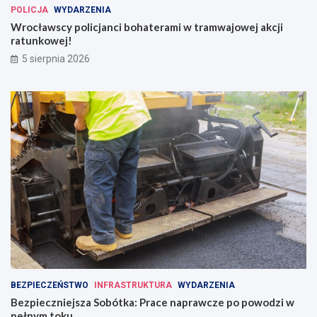
POLICJA
WYDARZENIA
Wrocławscy policjanci bohaterami w tramwajowej akcji
ratunkowej!
5 sierpnia 2026
BEZPIECZEŃSTWO
INFRASTRUKTURA
WYDARZENIA
Bezpieczniejsza Sobótka: Prace naprawcze po powodzi w
pełnym toku