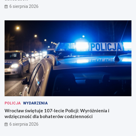
a
i
6 sierpnia 2026
u
a
g
u
u
t
r
o
o
b
w
u
a
s
n
ó
a
w
w
e
W
r
o
c
ł
a
POLICJA
WYDARZENIA
w
Wrocław świętuje 107-lecie Policji: Wyróżnienia i
i
wdzięczność dla bohaterów codzienności
u
6 sierpnia 2026