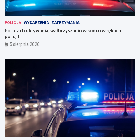
POLICJA
WYDARZENIA
ZATRZYMANIA
Po latach ukrywania, wałbrzyszanin w końcu w rękach
policji!
5 sierpnia 2026