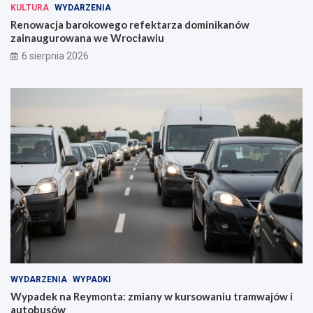
KULTURA
WYDARZENIA
f
a
e
n
Renowacja barokowego refektarza dominikanów
k
y
zainaugurowana we Wrocławiu
t
w
6 sierpnia 2026
a
k
r
u
z
r
a
s
d
o
o
w
m
a
i
n
n
i
i
u
k
t
a
r
n
a
ó
m
w
w
z
a
a
j
WYDARZENIA
WYPADKI
i
ó
Wypadek na Reymonta: zmiany w kursowaniu tramwajów i
n
w
autobusów