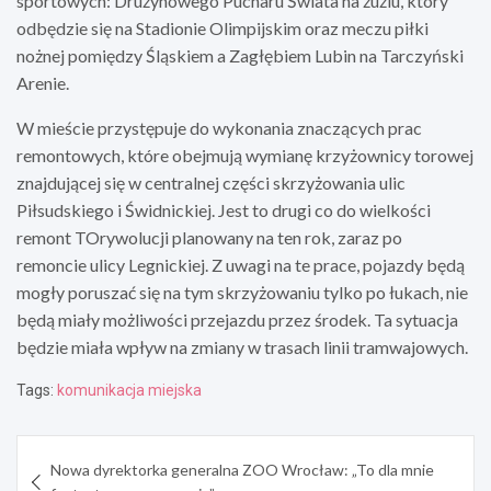
sportowych: Drużynowego Pucharu Świata na żużlu, który
odbędzie się na Stadionie Olimpijskim oraz meczu piłki
nożnej pomiędzy Śląskiem a Zagłębiem Lubin na Tarczyński
Arenie.
W mieście przystępuje do wykonania znaczących prac
remontowych, które obejmują wymianę krzyżownicy torowej
znajdującej się w centralnej części skrzyżowania ulic
Piłsudskiego i Świdnickiej. Jest to drugi co do wielkości
remont TOrywolucji planowany na ten rok, zaraz po
remoncie ulicy Legnickiej. Z uwagi na te prace, pojazdy będą
mogły poruszać się na tym skrzyżowaniu tylko po łukach, nie
będą miały możliwości przejazdu przez środek. Ta sytuacja
będzie miała wpływ na zmiany w trasach linii tramwajowych.
Tags:
komunikacja miejska
Nawigacja
Nowa dyrektorka generalna ZOO Wrocław: „To dla mnie
wpisu