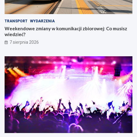
n
c
a
i
m
e
TRANSPORT
WYDARZENIA
i
w
Weekendowe zmiany w komunikacji zbiorowej: Co musisz
W
wiedzieć?
r
o
7 sierpnia 2026
c
ł
a
w
i
u