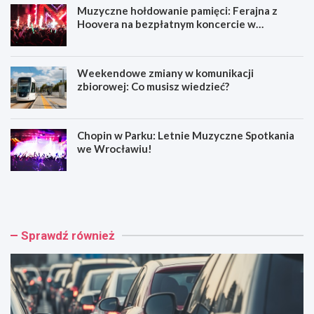
Muzyczne hołdowanie pamięci: Ferajna z
Hoovera na bezpłatnym koncercie w
Wrocławiu
Weekendowe zmiany w komunikacji
zbiorowej: Co musisz wiedzieć?
Chopin w Parku: Letnie Muzyczne Spotkania
we Wrocławiu!
W
M
y
u
p
z
a
y
d
c
Sprawdź również
e
z
k
n
n
e
a
h
A
o
4
ł