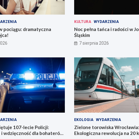
ARZENIA
KULTURA
WYDARZENIA
 w pociągu: dramatyczna
Noc pełna tańca i radości w 
jca!
Śląskim
2026
7 sierpnia 2026
ARZENIA
EKOLOGIA
WYDARZENIA
tuje 107-lecie Policji:
Zielone torowiska Wrocławia
 i wdzięczność dla bohaterów
Ekologiczna rewolucja na 20 