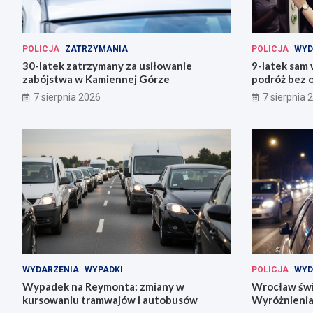
POLICJA
ZATRZYMANIA
POLICJA
WYD
30-latek zatrzymany za usiłowanie
9-latek sam
zabójstwa w Kamiennej Górze
podróż bez o
7 sierpnia 2026
7 sierpnia 
WYDARZENIA
WYPADKI
POLICJA
WYD
Wypadek na Reymonta: zmiany w
Wrocław świę
kursowaniu tramwajów i autobusów
Wyróżnienia