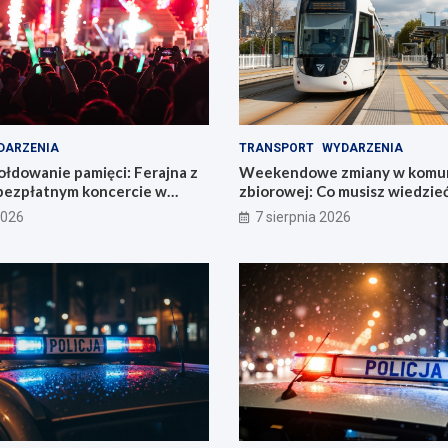
DARZENIA
TRANSPORT
WYDARZENIA
łdowanie pamięci: Ferajna z
Weekendowe zmiany w komun
bezpłatnym koncercie w
zbiorowej: Co musisz wiedzie
2026
7 sierpnia 2026