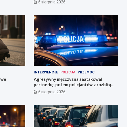
6 sierpnia 2026
INTERWENCJE
POLICJA
PRZEMOC
owe
Agresywny mężczyzna zaatakował
partnerkę, potem policjantów z rozbitą
butelką
6 sierpnia 2026