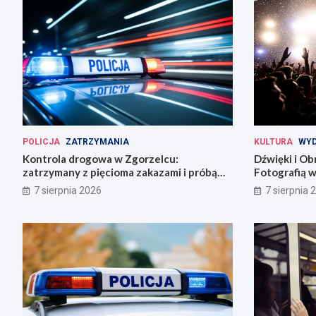
POLICJA
ZATRZYMANIA
KULTURA
WYD
Kontrola drogowa w Zgorzelcu:
Dźwięki i Ob
zatrzymany z pięcioma zakazami i próbą
Fotografią w
ucieczki
7 sierpnia 2026
7 sierpnia 