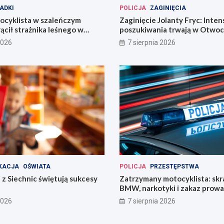
ADKI
POLICJA
ZAGINIĘCIA
ocyklista w szaleńczym
Zaginięcie Jolanty Fryc: Inte
ącił strażnika leśnego w
poszukiwania trwają w Otwoc
kim
Wrocławiu
2026
7 sierpnia 2026
KACJA
OŚWIATA
POLICJA
PRZESTĘPSTWA
 z Siechnic świętują sukcesy
Zatrzymany motocyklista: sk
BMW, narkotyki i zakaz prow
pojazdów
2026
7 sierpnia 2026