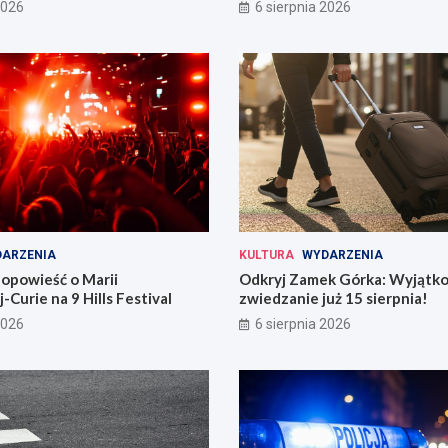
i
2026
6 sierpnia 2026
ARZENIA
KULTURA
WYDARZENIA
opowieść o Marii
Odkryj Zamek Górka: Wyjątk
-Curie na 9 Hills Festival
zwiedzanie już 15 sierpnia!
2026
6 sierpnia 2026