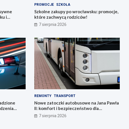
PROMOCJE
SZKOŁA
nsywne
Szkolne zakupy po wrocławsku: promocje,
ku i
które zachwycą rodziców!
7 sierpnia 2026
REMONTY
TRANSPORT
radzione
Nowe zatoczki autobusowe na Jana Pawła
adzenia
II: komfort i bezpieczeństwo dla
mieszkańców!
7 sierpnia 2026