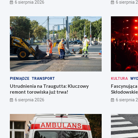
codziennośc
6 sierpnia 2026
6 sierpnia 
PIENIĄDZE
TRANSPORT
KULTURA
WYD
Utrudnienia na Traugutta: Kluczowy
Fascynująca 
remont torowiska już trwa!
Skłodowskiej
6 sierpnia 2026
6 sierpnia 