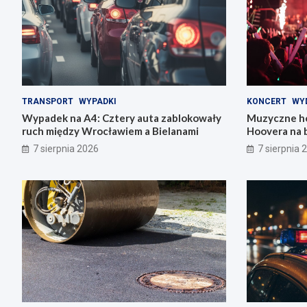
TRANSPORT
WYPADKI
KONCERT
WY
Wypadek na A4: Cztery auta zablokowały
Muzyczne ho
ruch między Wrocławiem a Bielanami
Hoovera na 
Wrocławiu
7 sierpnia 2026
7 sierpnia 