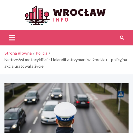
Skip
to
content
Wroc
Inf
Strona główna
Policja
Nietrzeźwi motocykliści z Holandii zatrzymani w Kłodzku – policyjna
akcja uratowała życie