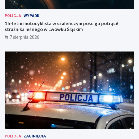
POLICJA
WYPADKI
15-letni motocyklista w szaleńczym pościgu potrącił
strażnika leśnego w Lwówku Śląskim
7 sierpnia 2026
POLICJA
ZAGINIĘCIA