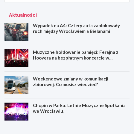
Aktualności
Wypadek na A4: Cztery auta zablokowały
ruch między Wrocławiem a Bielanami
Muzyczne hołdowanie pamięci: Ferajna z
Hoovera na bezpłatnym koncercie w
Wrocławiu
Weekendowe zmiany w komunikacji
zbiorowej: Co musisz wiedzieć?
Chopin w Parku: Letnie Muzyczne Spotkania
we Wrocławiu!
W
M
y
u
p
z