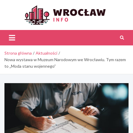
Skip
to
content
Wroc
Inf
Strona główna
Aktualności
Nowa wystawa w Muzeum Narodowym we Wrocławiu. Tym razem
to „Moda stanu wojennego”