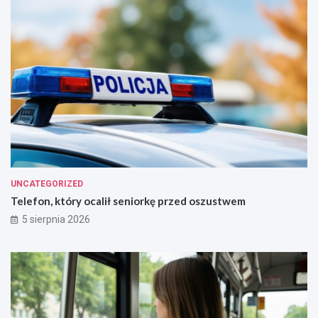
e
!
UNCATEGORIZED
Telefon, który ocalił seniorkę przed oszustwem
5 sierpnia 2026