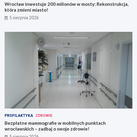
i
o
Wrocław inwestuje 200 milionów w mosty: Rekonstrukcja,
o
b
która zmieni miasto!
n
i
5 sierpnia 2026
ó
l
w
n
w
y
m
c
o
h
s
p
t
u
y
n
:
k
R
t
e
a
k
c
o
h
n
w
s
r
t
o
r
c
PROFILAKTYKA
ZDROWIE
u
ł
Bezpłatne mammografie w mobilnych punktach
k
a
wrocławskich – zadbaj o swoje zdrowie!
c
w
5 sierpnia 2026