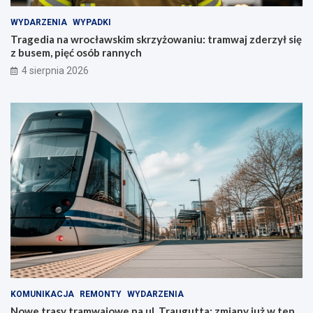
WYDARZENIA
WYPADKI
Tragedia na wrocławskim skrzyżowaniu: tramwaj zderzył się
z busem, pięć osób rannych
4 sierpnia 2026
KOMUNIKACJA
REMONTY
WYDARZENIA
Nowe trasy tramwajowe na ul. Traugutta: zmiany już w ten