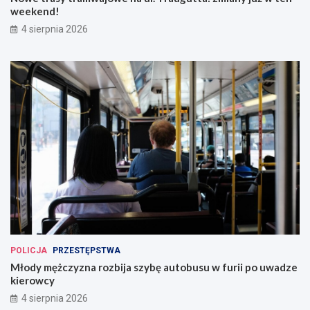
weekend!
4 sierpnia 2026
POLICJA
PRZESTĘPSTWA
Młody mężczyzna rozbija szybę autobusu w furii po uwadze
kierowcy
4 sierpnia 2026