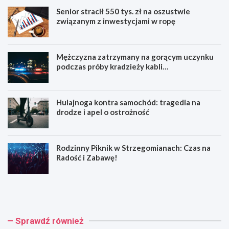
Senior stracił 550 tys. zł na oszustwie
związanym z inwestycjami w ropę
Mężczyzna zatrzymany na gorącym uczynku
podczas próby kradzieży kabli
telekomunikacyjnych
Hulajnoga kontra samochód: tragedia na
drodze i apel o ostrożność
Rodzinny Piknik w Strzegomianach: Czas na
Radość i Zabawę!
S
M
e
ę
n
ż
i
c
o
z
Sprawdź również
r
y