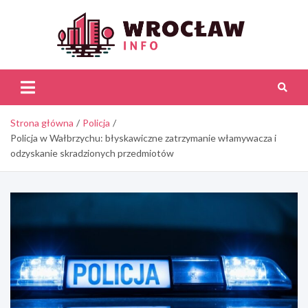
Skip
to
content
Wroc
Inf
Strona główna
Policja
Policja w Wałbrzychu: błyskawiczne zatrzymanie włamywacza i
odzyskanie skradzionych przedmiotów