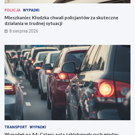
POLICJA
WYPADKI
Mieszkaniec Kłodzka chwali policjantów za skuteczne
działania w trudnej sytuacji
8 sierpnia 2026
TRANSPORT
WYPADKI
Wypadek na A4: Cztery auta zablokowały ruch między