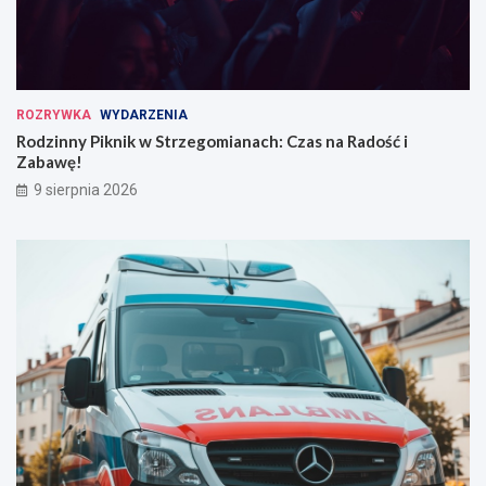
y
c
h
ROZRYWKA
WYDARZENIA
Rodzinny Piknik w Strzegomianach: Czas na Radość i
Zabawę!
9 sierpnia 2026