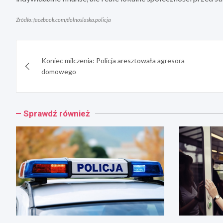
Źródło: facebook.com/dolnoslaska.policja
Nawigacja
Koniec milczenia: Policja aresztowała agresora
wpisu
domowego
Sprawdź również