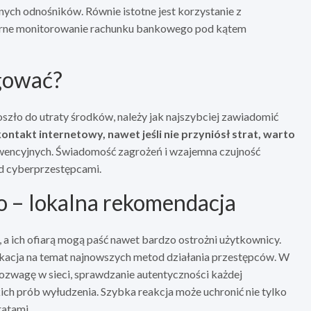
anych odnośników. Równie istotne jest korzystanie z
arne monitorowanie rachunku bankowego pod kątem
agować?
oszło do utraty środków, należy jak najszybciej zawiadomić
ntakt internetowy, nawet jeśli nie przyniósł strat, warto
prewencyjnych. Świadomość zagrożeń i wzajemna czujność
ed cyberprzestępcami.
o – lokalna rekomendacja
 a ich ofiarą mogą paść nawet bardzo ostrożni użytkownicy.
dukacja na temat najnowszych metod działania przestępców. W
rozwagę w sieci, sprawdzanie autentyczności każdej
ch prób wyłudzenia. Szybka reakcja może uchronić nie tylko
ratami.