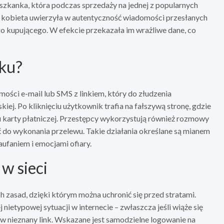
ieszkanka, która podczas sprzedaży na jednej z popularnych
 że kobieta uwierzyła w autentyczność wiadomości przesłanych
o kupującego. W efekcie przekazała im wrażliwe dane, co
oku?
ości e-mail lub SMS z linkiem, który do złudzenia
iej. Po kliknięciu użytkownik trafia na fałszywą stronę, gdzie
u karty płatniczej. Przestępcy wykorzystują również rozmowy
ć do wykonania przelewu. Takie działania określane są mianem
ufaniem i emocjami ofiary.
w sieci
h zasad, dzięki którym można uchronić się przed stratami.
etypowej sytuacji w internecie – zwłaszcza jeśli wiąże się
 w nieznany link. Wskazane jest samodzielne logowanie na