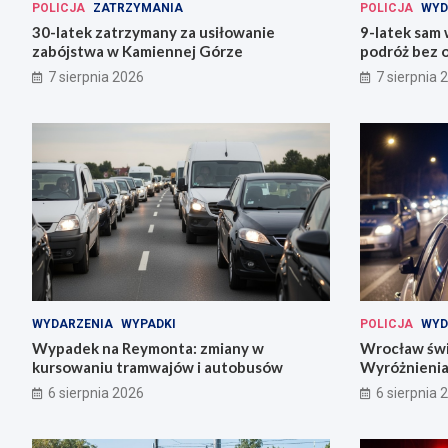
POLICJA
ZATRZYMANIA
POLICJA
WYD
30-latek zatrzymany za usiłowanie
9-latek sam
zabójstwa w Kamiennej Górze
podróż bez o
7 sierpnia 2026
7 sierpnia 
WYDARZENIA
WYPADKI
POLICJA
WYD
Wypadek na Reymonta: zmiany w
Wrocław świę
kursowaniu tramwajów i autobusów
Wyróżnienia
codziennośc
6 sierpnia 2026
6 sierpnia 