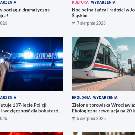
ARZENIA
KULTURA
WYDARZENIA
 w pociągu: dramatyczna
Noc pełna tańca i radości w 
jca!
Śląskim
2026
7 sierpnia 2026
ARZENIA
EKOLOGIA
WYDARZENIA
tuje 107-lecie Policji:
Zielone torowiska Wrocławia
 i wdzięczność dla bohaterów
Ekologiczna rewolucja na 20 
i
2026
6 sierpnia 2026