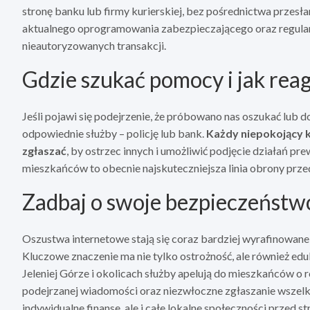
stronę banku lub firmy kurierskiej, bez pośrednictwa przesł
aktualnego oprogramowania zabezpieczającego oraz regul
nieautoryzowanych transakcji.
Gdzie szukać pomocy i jak re
Jeśli pojawi się podejrzenie, że próbowano nas oszukać lub d
odpowiednie służby – policję lub bank.
Każdy niepokojący ko
zgłaszać
, by ostrzec innych i umożliwić podjęcie działań 
mieszkańców to obecnie najskuteczniejsza linia obrony prz
Zadbaj o swoje bezpieczeństw
Oszustwa internetowe stają się coraz bardziej wyrafinowane,
Kluczowe znaczenie ma nie tylko ostrożność, ale również e
Jeleniej Górze i okolicach służby apelują do mieszkańców o 
podejrzanej wiadomości oraz niezwłoczne zgłaszanie wszelki
indywidualne finanse, ale i całe lokalne społeczności przed st