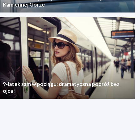
Kamiennej Górze
9-latek sam w pociągu: dramatyczna podróż bez
ojca!