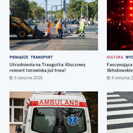
PIENIĄDZE
TRANSPORT
KULTURA
WYD
Utrudnienia na Traugutta: Kluczowy
Fascynująca 
remont torowiska już trwa!
Skłodowskiej
6 sierpnia 2026
6 sierpnia 