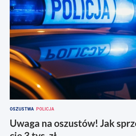
OSZUSTWA
POLICJA
Uwaga na oszustów! Jak spr
cię 3 tys. zł