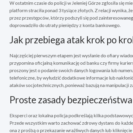
W ostatnim czasie do policji w Jeleniej Górze zgłosiła się m
platform straciła ponad 3 tysiące złotych. Z relacji wynika,
przez przestępców, którzy podszyli się pod zainteresowaneg
doprowadziło do utraty pieniędzy z konta bankowego.
Jak przebiega atak krok po kr
Najczęściej pierwszym etapem jest wysłanie do ofiary wiadom
przypomina oficjalną komunikację od banku czy firmy kuriersk
proszony jest o podanie swoich danych logowania lub numer
telefoniczne, by wyłudzić dodatkowe informacje lub nakłoni
ataków socjotechnicznych, ponieważ bazują na manipulacji za
Proste zasady bezpieczeństwa 
Eksperci oraz lokalna policja podkreślają kilka podstawowyc
Przede wszystkim warto zachować zdrowy dystans do każdej ni
ona z prośbą o przekazanie wrażliwych danych lub kliknięcie