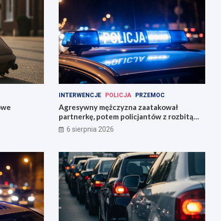
INTERWENCJE
POLICJA
PRZEMOC
owe
Agresywny mężczyzna zaatakował
partnerkę, potem policjantów z rozbitą
butelką
6 sierpnia 2026