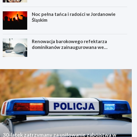
Noc pełna tańca i radości w Jordanowie
Śląskim
Renowacja barokowego refektarza
dominikanów zainaugurowana we
Wrocławiu
30-latek zatrzymany za usiłowanie zabójstwa w