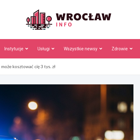
Wrocł
Instytucje
Usługi
Wszystkie newsy
Zdrowie
może kosztować cię 3 tys. zł