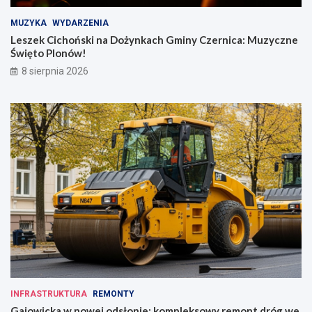
MUZYKA
WYDARZENIA
Leszek Cichoński na Dożynkach Gminy Czernica: Muzyczne
Święto Plonów!
8 sierpnia 2026
INFRASTRUKTURA
REMONTY
Gajowicka w nowej odsłonie: kompleksowy remont dróg we