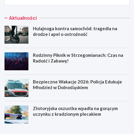
Aktualności
Hulajnoga kontra samochód: tragedia na
drodze i apel o ostrożność
Rodzinny Piknik w Strzegomianach: Czas na
Radość i Zabawę!
Bezpieczne Wakacje 2026: Policja Edukuje
Młodzież w Dolnośląskiem
Złotoryjska oszustka wpadła na gorącym
uczynku z kradzionym plecakiem
H
R
u
o
l
d