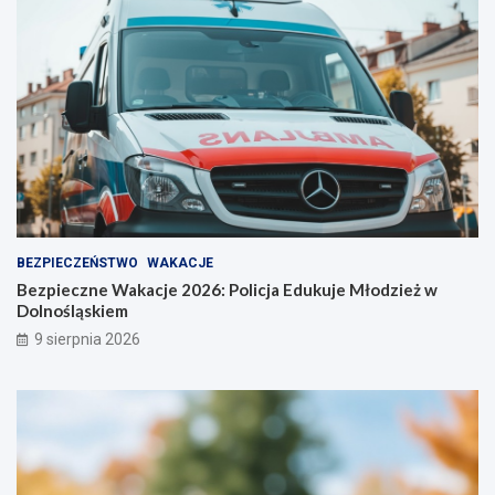
o
ż
n
o
ś
ć
BEZPIECZEŃSTWO
WAKACJE
Bezpieczne Wakacje 2026: Policja Edukuje Młodzież w
Dolnośląskiem
9 sierpnia 2026