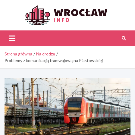
Skip
to
content
Wroc
Inf
Strona główna
Na drodze
Problemy z komunikacją tramwajową na Piastowskiej