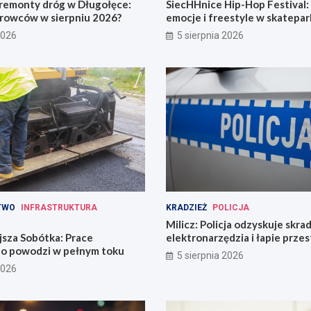
remonty dróg w Długołęce:
SiecHHnice Hip-Hop Festival
erowców w sierpniu 2026?
emocje i freestyle w skatepar
2026
5 sierpnia 2026
TWO
INFRASTRUKTURA
KRADZIEŻ
POLICJA
Milicz: Policja odzyskuje skra
jsza Sobótka: Prace
elektronarzędzia i łapie prze
o powodzi w pełnym toku
narkotykami
5 sierpnia 2026
2026