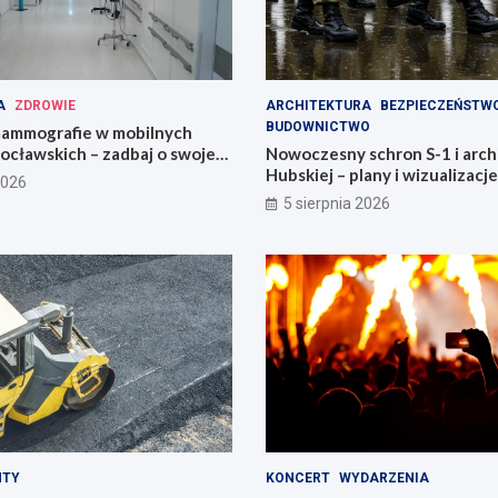
A
ZDROWIE
ARCHITEKTURA
BEZPIECZEŃSTW
BUDOWNICTWO
ammografie w mobilnych
ocławskich – zadbaj o swoje
Nowoczesny schron S-1 i arch
Hubskiej – plany i wizualizacje
2026
5 sierpnia 2026
NTY
KONCERT
WYDARZENIA