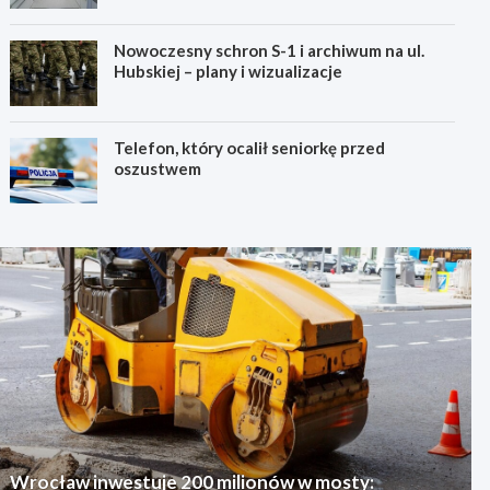
Nowoczesny schron S-1 i archiwum na ul.
Hubskiej – plany i wizualizacje
Telefon, który ocalił seniorkę przed
oszustwem
Wrocław inwestuje 200 milionów w mosty: