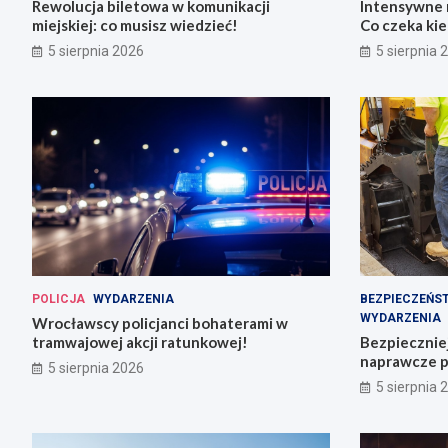
Rewolucja biletowa w komunikacji
Intensywne 
miejskiej: co musisz wiedzieć!
Co czeka ki
5 sierpnia 2026
5 sierpnia 
POLICJA
WYDARZENIA
BEZPIECZEŃS
WYDARZENIA
Wrocławscy policjanci bohaterami w
tramwajowej akcji ratunkowej!
Bezpiecznie
naprawcze p
5 sierpnia 2026
5 sierpnia 