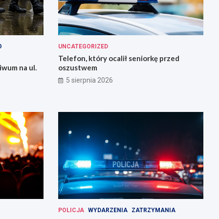
O
UNCATEGORIZED
Telefon, który ocalił seniorkę przed
iwum na ul.
oszustwem
5 sierpnia 2026
POLICJA
WYDARZENIA
ZATRZYMANIA