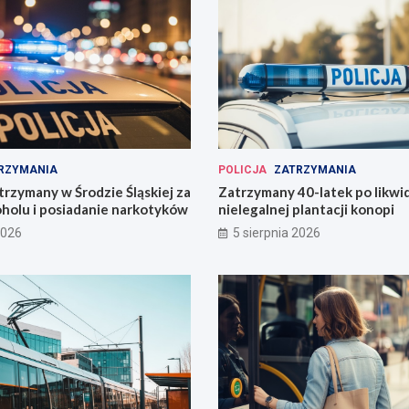
RZYMANIA
POLICJA
ZATRZYMANIA
trzymany w Środzie Śląskiej za
Zatrzymany 40-latek po likwid
oholu i posiadanie narkotyków
nielegalnej plantacji konopi
2026
5 sierpnia 2026