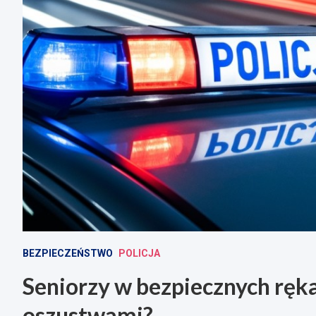
BEZPIECZEŃSTWO
POLICJA
Seniorzy w bezpiecznych rękac
oszustwami?