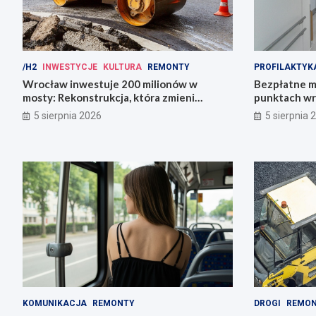
/H2
INWESTYCJE
KULTURA
REMONTY
PROFILAKTYK
Wrocław inwestuje 200 milionów w
Bezpłatne m
mosty: Rekonstrukcja, która zmieni
punktach wr
miasto!
zdrowie!
5 sierpnia 2026
5 sierpnia 
KOMUNIKACJA
REMONTY
DROGI
REMO