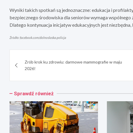
Wyniki takich spotkań są jednoznaczne: edukacja i profilak
bezpiecznego środowiska dla seniorów wymaga wspólnego z
Dlatego kontynuacja inicjatyw edukacyjnych jest niezbędna, 
Źródło: facebook.com/dolnoslaska.policja
Nawigacja
Zrób krok ku zdrowiu: darmowe mammografie w maju
wpisu
2026!
Sprawdź również