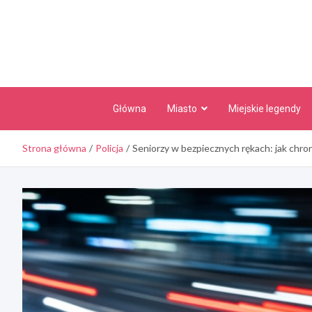
Skip
to
content
Główna
Miasto
Miejskie legendy
Strona główna
Policja
Seniorzy w bezpiecznych rękach: jak chro