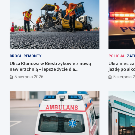
DROGI
REMONTY
POLICJA
ZAT
Ulica Klonowa w Biestrzykowie z nową
Ukrainiec za
nawierzchnią – lepsze życie dla
jazdę po alk
mieszkańców!
5 sierpnia 2026
5 sierpnia 