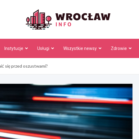
Wrocł
Instytucje
Usługi
Wszystkie newsy
Zdrowie
nić się przed oszustwami?