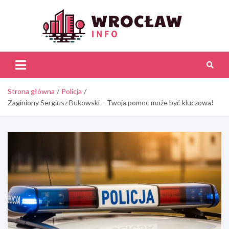
Skip
to
content
Wroc
Inf
Strona główna
Policja
Zaginiony Sergiusz Bukowski – Twoja pomoc może być kluczowa!