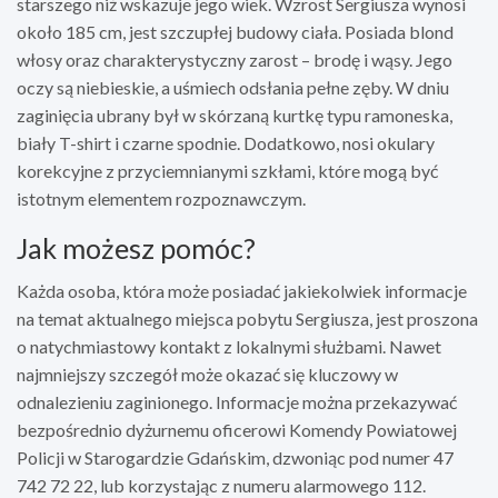
starszego niż wskazuje jego wiek. Wzrost Sergiusza wynosi
około 185 cm, jest szczupłej budowy ciała. Posiada blond
włosy oraz charakterystyczny zarost – brodę i wąsy. Jego
oczy są niebieskie, a uśmiech odsłania pełne zęby. W dniu
zaginięcia ubrany był w skórzaną kurtkę typu ramoneska,
biały T-shirt i czarne spodnie. Dodatkowo, nosi okulary
korekcyjne z przyciemnianymi szkłami, które mogą być
istotnym elementem rozpoznawczym.
Jak możesz pomóc?
Każda osoba, która może posiadać jakiekolwiek informacje
na temat aktualnego miejsca pobytu Sergiusza, jest proszona
o natychmiastowy kontakt z lokalnymi służbami. Nawet
najmniejszy szczegół może okazać się kluczowy w
odnalezieniu zaginionego. Informacje można przekazywać
bezpośrednio dyżurnemu oficerowi Komendy Powiatowej
Policji w Starogardzie Gdańskim, dzwoniąc pod numer 47
742 72 22, lub korzystając z numeru alarmowego 112.