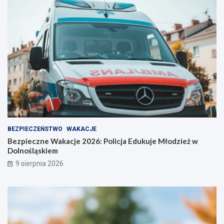
r
!
o
ż
n
o
ś
ć
BEZPIECZEŃSTWO
WAKACJE
Bezpieczne Wakacje 2026: Policja Edukuje Młodzież w
Dolnośląskiem
9 sierpnia 2026