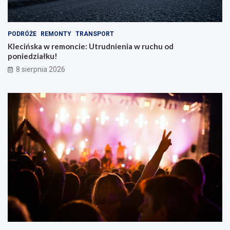
e
m
PODRÓŻE
REMONTY
TRANSPORT
Klecińska w remoncie: Utrudnienia w ruchu od
poniedziałku!
8 sierpnia 2026