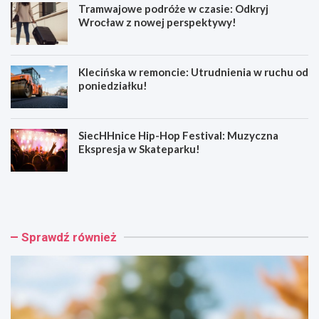
Tramwajowe podróże w czasie: Odkryj
Wrocław z nowej perspektywy!
Klecińska w remoncie: Utrudnienia w ruchu od
poniedziałku!
SiecHHnice Hip-Hop Festival: Muzyczna
Ekspresja w Skateparku!
Z
T
ł
r
o
a
t
m
o
w
Sprawdź również
r
a
y
j
j
o
s
w
k
e
a
p
o
o