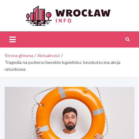
Skip
to
content
Wroc
Inf
Strona główna
Aktualności
Tragedia na podwrocławskim kąpielisku: bezskuteczna akcja
ratunkowa