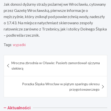
Jak donosi dyżurny straży pożarnej we Wrocławiu, cytowany
przez Gazetę Wrocławską, pierwsze informacje o
mężczyźnie, który zniknął pod powierzchnią wody, nadeszły
o 17.43. Na miejsce natychmiast skierowano zespoły
ratownicze zarówno z Trzebnicy, jak i stolicy Dolnego Śląska
– podkreśla rzecznik.
Tags:
wypadki
Nawigacja
Mroczna zbrodnia w Oławie: Pasierb zamordował ojczyma
wpisu
siekierą
Porazka Śląska Wrocław w piątym sparingu okresu
przygotowawczego
Aktualności