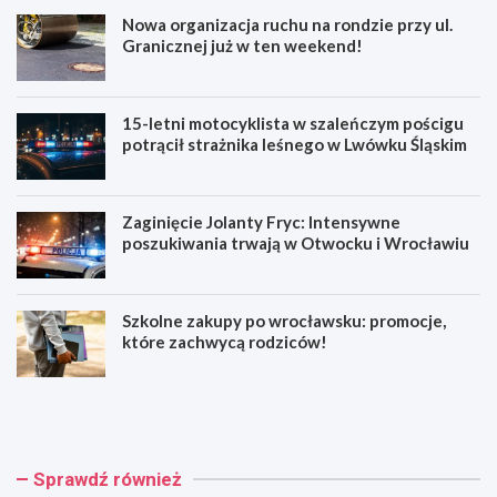
Nowa organizacja ruchu na rondzie przy ul.
Granicznej już w ten weekend!
15-letni motocyklista w szaleńczym pościgu
potrącił strażnika leśnego w Lwówku Śląskim
Zaginięcie Jolanty Fryc: Intensywne
poszukiwania trwają w Otwocku i Wrocławiu
Szkolne zakupy po wrocławsku: promocje,
które zachwycą rodziców!
N
1
o
5
w
-
a
l
o
e
Sprawdź również
r
t