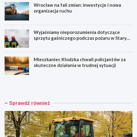
Wrocław na fali zmian: inwestycje i nowa
organizacja ruchu
Wyjaśniamy nieporozumienia dotyczące
sprzętu gaśniczego podczas pożaru w Starym
Zamku
Mieszkaniec Kłodzka chwali policjantów za
skuteczne działania w trudnej sytuacji
G
W
a
r
j
o
o
c
w
ł
Sprawdź również
i
a
c
w
k
n
a
a
w
f
n
a