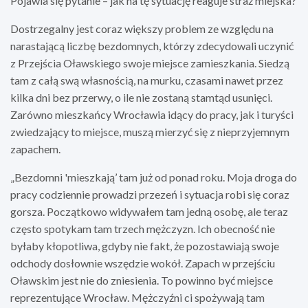
Pojawia się pytanie – jak na tę sytuację reaguje straż miejska?
Dostrzegalny jest coraz większy problem ze względu na
narastającą liczbę bezdomnych, którzy zdecydowali uczynić
z Przejścia Oławskiego swoje miejsce zamieszkania. Siedzą
tam z całą swą własnością, na murku, czasami nawet przez
kilka dni bez przerwy, o ile nie zostaną stamtąd usunięci.
Zarówno mieszkańcy Wrocławia idący do pracy, jak i turyści
zwiedzający to miejsce, muszą mierzyć się z nieprzyjemnym
zapachem.
„Bezdomni 'mieszkają’ tam już od ponad roku. Moja droga do
pracy codziennie prowadzi przezeń i sytuacja robi się coraz
gorsza. Początkowo widywałem tam jedną osobę, ale teraz
często spotykam tam trzech mężczyzn. Ich obecność nie
byłaby kłopotliwa, gdyby nie fakt, że pozostawiają swoje
odchody dosłownie wszędzie wokół. Zapach w przejściu
Oławskim jest nie do zniesienia. To powinno być miejsce
reprezentujące Wrocław. Mężczyźni ci spożywają tam