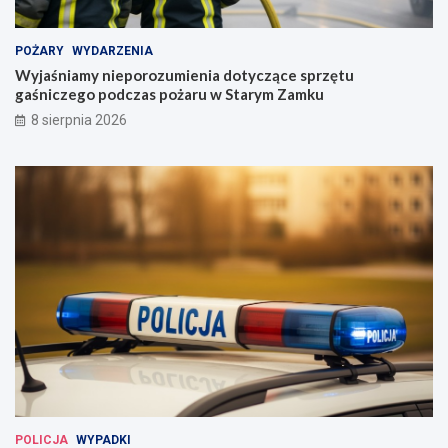
t
y
POŻARY
WYDARZENIA
g
Wyjaśniamy nieporozumienia dotyczące sprzętu
o
gaśniczego podczas pożaru w Starym Zamku
d
n
8 sierpnia 2026
i
!
POLICJA
WYPADKI