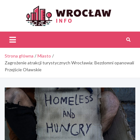
Skip
to
content
Wroc
Inf
Strona główna
Miasto
Zagrożenie atrakcji turystycznych Wrocławia: Bezdomni opanowali
Przejście Oławskie