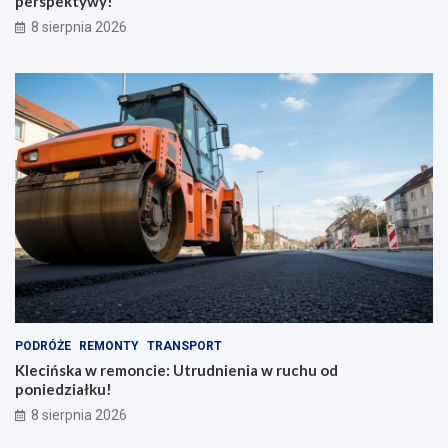
perspektywy!
a
p
8 sierpnia 2026
d
e
z
r
i
s
o
p
n
e
y
k
m
t
p
y
l
w
e
y
c
!
a
k
i
e
m
PODRÓŻE
REMONTY
TRANSPORT
Klecińska w remoncie: Utrudnienia w ruchu od
poniedziałku!
8 sierpnia 2026