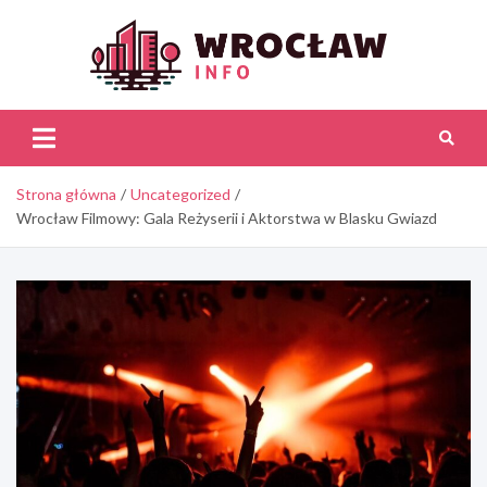
Skip
to
content
Wroc
Inf
Strona główna
Uncategorized
Wrocław Filmowy: Gala Reżyserii i Aktorstwa w Blasku Gwiazd